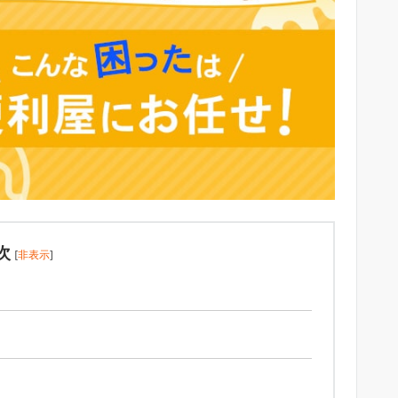
次
[
非表示
]