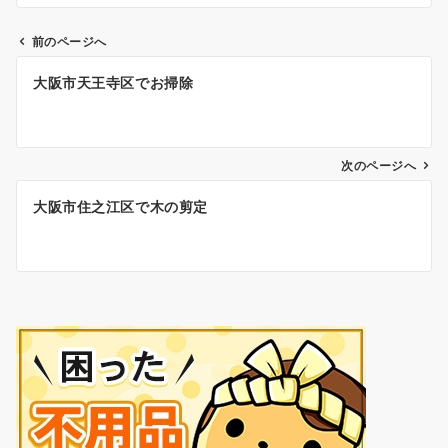
前のページへ
投
大阪市天王寺区でお掃除
稿
ナ
ビ
ゲ
次のページへ
ー
大阪市住之江区で木の剪定
シ
ョ
ン