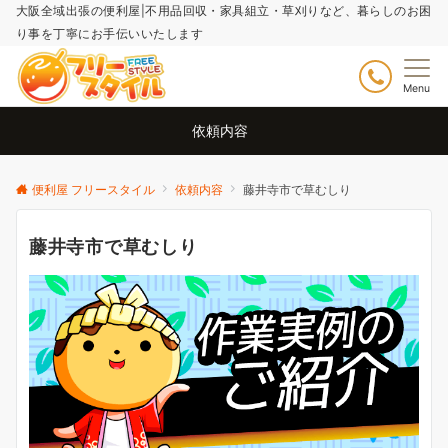
大阪全域出張の便利屋|不用品回収・家具組立・草刈りなど、暮らしのお困
り事を丁寧にお手伝いいたします
Menu
依頼内容
便利屋 フリースタイル
依頼内容
藤井寺市で草むしり
藤井寺市で草むしり