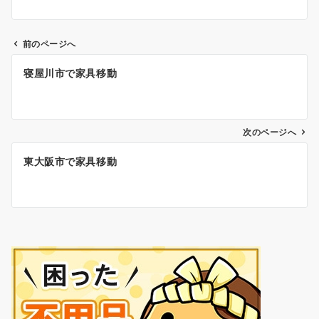
前のページへ
投
寝屋川市で家具移動
稿
ナ
ビ
ゲ
次のページへ
ー
東大阪市で家具移動
シ
ョ
ン