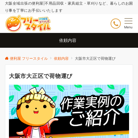
大阪全域出張の便利屋|不用品回収・家具組立・草刈りなど、暮らしのお困
り事を丁寧にお手伝いいたします
Menu
依頼内容
便利屋 フリースタイル
依頼内容
大阪市大正区で荷物運び
大阪市大正区で荷物運び