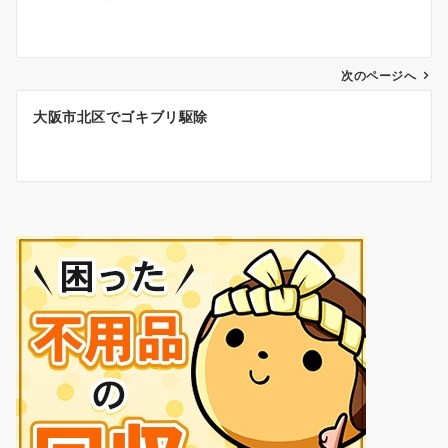
稿
ナ
ビ
ゲ
次のページへ
ー
大阪市北区でゴキブリ駆除
シ
ョ
ン